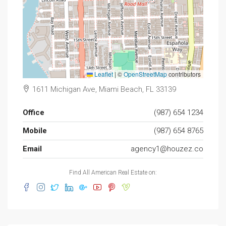
Leaflet
|
©
OpenStreetMap
contributors
1611 Michigan Ave, Miami Beach, FL 33139
Office
(987) 654 1234
Mobile
(987) 654 8765
Email
agency1@houzez.co
Find All American Real Estate on: