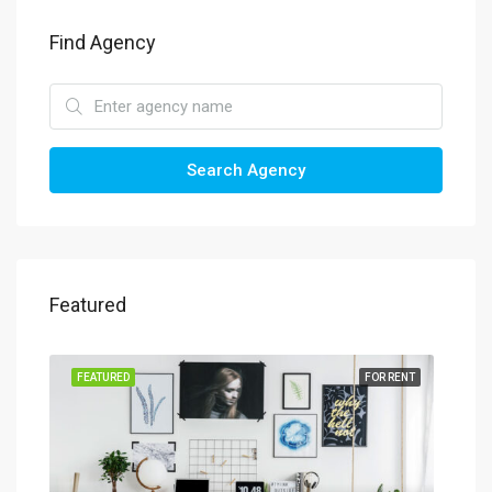
Find Agency
Search Agency
Featured
SALE
FEATURED
FOR RENT
FEA