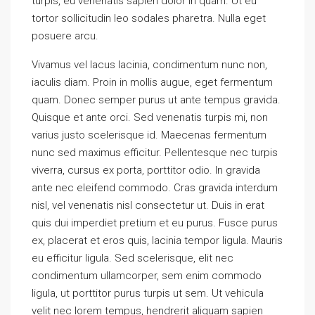
turpis, eu venenatis sapien dolor in quam. Ut eu
tortor sollicitudin leo sodales pharetra. Nulla eget
posuere arcu.
Vivamus vel lacus lacinia, condimentum nunc non,
iaculis diam. Proin in mollis augue, eget fermentum
quam. Donec semper purus ut ante tempus gravida.
Quisque et ante orci. Sed venenatis turpis mi, non
varius justo scelerisque id. Maecenas fermentum
nunc sed maximus efficitur. Pellentesque nec turpis
viverra, cursus ex porta, porttitor odio. In gravida
ante nec eleifend commodo. Cras gravida interdum
nisl, vel venenatis nisl consectetur ut. Duis in erat
quis dui imperdiet pretium et eu purus. Fusce purus
ex, placerat et eros quis, lacinia tempor ligula. Mauris
eu efficitur ligula. Sed scelerisque, elit nec
condimentum ullamcorper, sem enim commodo
ligula, ut porttitor purus turpis ut sem. Ut vehicula
velit nec lorem tempus, hendrerit aliquam sapien