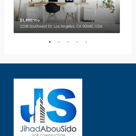
$1,900/mo
2208 Southwest Dr, Los Angeles, CA 90043, USA
$99
6111